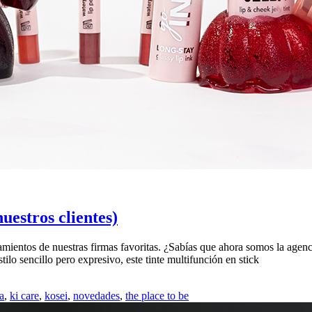
uestros clientes)
amientos de nuestras firmas favoritas. ¿Sabías que ahora somos la agen
o sencillo pero expresivo, este tinte multifunción en stick
a
,
ki care
,
kosei
,
novedades
,
the place to be