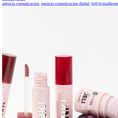
agencia comunicacion
,
agencia comunicacion digital
,
bell hypoallerg