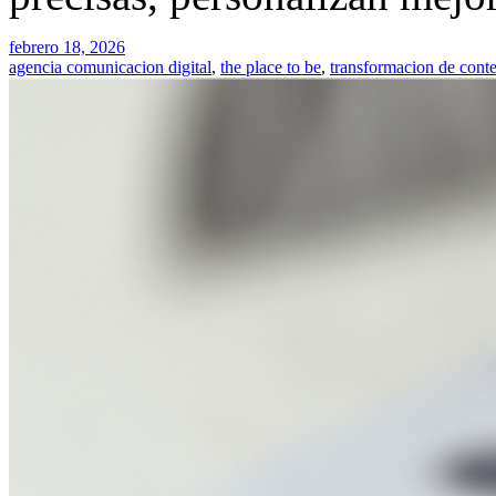
febrero 18, 2026
agencia comunicacion digital
,
the place to be
,
transformacion de cont