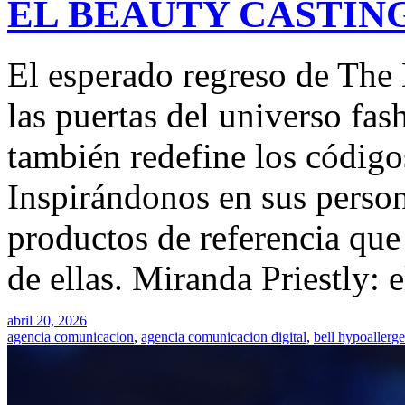
EL BEAUTY CASTIN
El esperado regreso de The 
las puertas del universo fas
también redefine los códig
Inspirándonos en sus perso
productos de referencia que
de ellas. Miranda Priestly: 
abril 20, 2026
agencia comunicacion
,
agencia comunicacion digital
,
bell hypoallerg