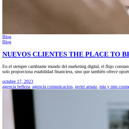
Blog
Blog
NUEVOS CLIENTES THE PLACE TO B
En el siempre cambiante mundo del marketing digital, el flujo constan
solo proporciona estabilidad financiera, sino que también ofrece opor
octubre 17, 2023
agencia belleza
,
agencia comunicacion
,
javier arnaiz
,
mia y miu cosme