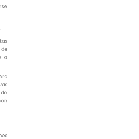
arse
A
tas
 de
s a
ero
vas
 de
con
mos