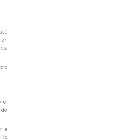
stá
 en
as,
ara
 el
 de
r e
 la