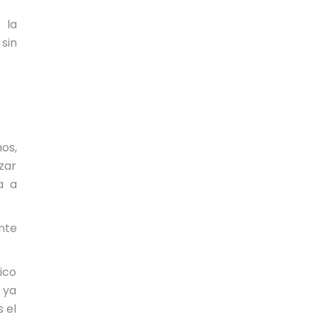
 la
sin
os,
zar
a a
nte
gico
 ya
 el