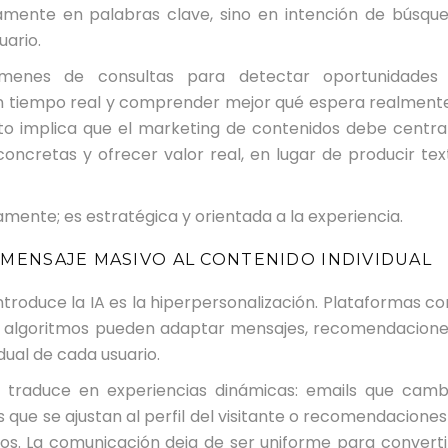
amente en palabras clave, sino en intención de búsque
uario.
úmenes de consultas para detectar oportunidades
en tiempo real y comprender mejor qué espera realmente
sto implica que el marketing de contenidos debe centra
ncretas y ofrecer valor real, en lugar de producir tex
amente; es estratégica y orientada a la experiencia.
 MENSAJE MASIVO AL CONTENIDO INDIVIDUAL
troduce la IA es la hiperpersonalización. Plataformas c
 algoritmos pueden adaptar mensajes, recomendacione
ual de cada usuario.
e traduce en experiencias dinámicas: emails que camb
s que se ajustan al perfil del visitante o recomendacione
cos. La comunicación deja de ser uniforme para converti