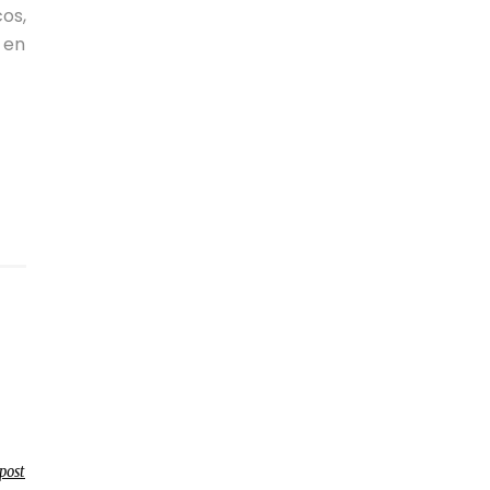
os,
 en
post