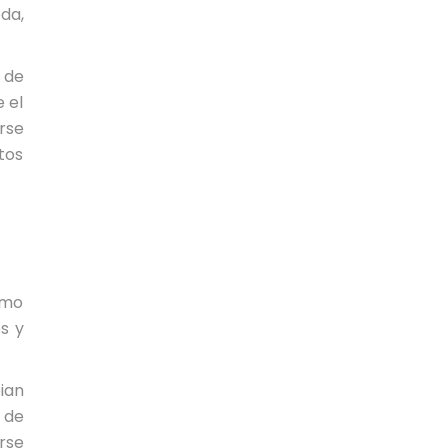
da,
 de
 el
rse
tos
omo
s y
ian
s de
rse