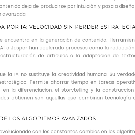
l contenido deja de producirse por intuición y pasa a diseñ
n avanzada.
A POR IA: VELOCIDAD SIN PERDER ESTRATEGI
e encuentra en la generación de contenido. Herramien
AI
o
Jasper
han acelerado procesos como la redacción
 estructuración de artículos o la adaptación de texto
e la IA no sustituye la creatividad humana. Su verdad
estratégico. Permite ahorrar tiempo en tareas operati
n la diferenciación, el storytelling y la construcción
ados obtienen son aquellas que combinan tecnología 
A DE LOS ALGORITMOS AVANZADOS
evolucionado con los constantes cambios en los algorit