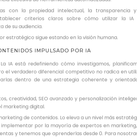
as con la propiedad intelectual, la transparencia y
ablecer criterios claros sobre cómo utilizar la IA 
a de su audiencia.
alor estratégico sigue estando en la visión humana.
ONTENIDOS IMPULSADO POR IA
a IA está redefiniendo cómo investigamos, planificam
o el verdadero diferencial competitivo no radica en utili
rarlas dentro de una estrategia coherente y orientad
s, creatividad, SEO avanzado y personalización intelige
 marketing digital.
 marketing de contenidos. Lo eleva a un nivel más estraté
 a implementar por la mayoría de expertos en marketing,
entas y tenemos que aprenderlas desde 0. Para nosotras