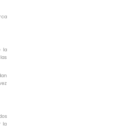
rca
 la
las
dan
vez
dos
 la