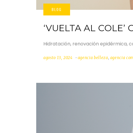
‘VUELTA AL COLE’ 
Hidratación, renovación epidérmica, 
agosto 13, 2024
agencia belleza
,
agencia co