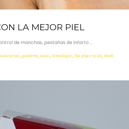
CON LA MEJOR PIEL
control de manchas, pestañas de infarto
municacion
,
geoderm
,
kosei
,
lemedique
,
the place to be
,
xlash